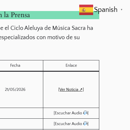
Spanish
▼
n la Prensa
e el Ciclo Aleluya de Música Sacra ha
s especializados con motivo de su
Fecha
Enlace
21/05/2026
[Ver Noticia ↗]
[Escuchar Audio
]
[Escuchar Audio
]