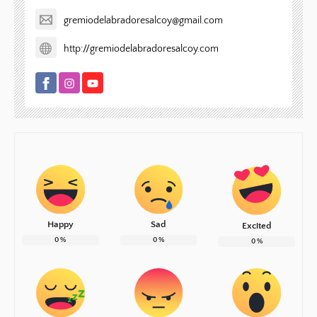
gremiodelabradoresalcoy@gmail.com
http://gremiodelabradoresalcoy.com
Happy
Sad
Excited
0
%
0
%
0
%