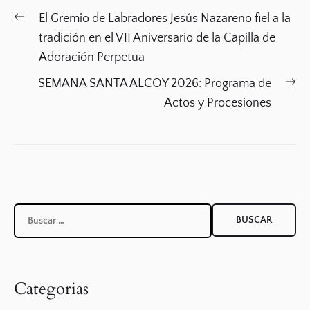
Navegación
Previous
El Gremio de Labradores Jesús Nazareno fiel a la
de
post:
tradición en el VII Aniversario de la Capilla de
entradas
Adoración Perpetua
Ne
SEMANA SANTA ALCOY 2026: Programa de
po
Actos y Procesiones
Buscar:
Categorias