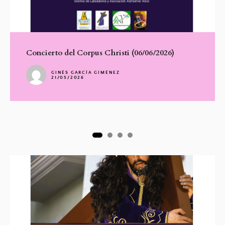
Concierto del Corpus Christi (06/06/2026)
GINÉS GARCÍA GIMÉNEZ
21/05/2026
2
3
4