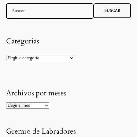
entradas
Buscar:
Categorias
Categorias
Archivos por meses
Archivos
por
meses
Gremio de Labradores