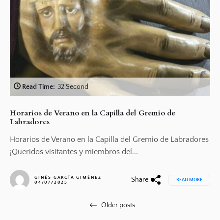
Read Time:
32 Second
Horarios de Verano en la Capilla del Gremio de
Labradores
Horarios de Verano en la Capilla del Gremio de Labradores
¡Queridos visitantes y miembros del...
GINÉS GARCÍA GIMÉNEZ
Share
READ MORE
04/07/2025
Navegación
Older posts
de