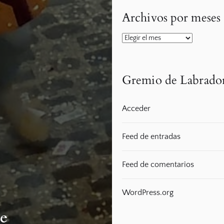
Archivos por meses
Archivos
por
meses
Gremio de Labrado
Acceder
Feed de entradas
Feed de comentarios
WordPress.org
ge