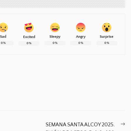
Sad
Sleepy
Angry
Surprise
Excited
0
%
0
%
0
%
0
%
0
%
Ne
SEMANA SANTA ALCOY 2025.