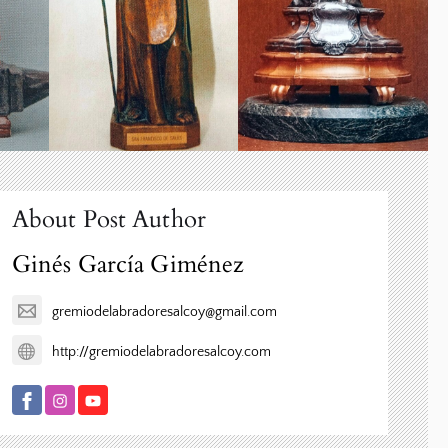
About Post Author
Ginés García Giménez
gremiodelabradoresalcoy@gmail.com
http://gremiodelabradoresalcoy.com