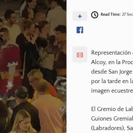
Read Time:
27 Se
s
Representación 
Alcoy, en la Pro
desde San Jorge
por la tarde en 
imagen ecuestre
El Gremio de La
Guiones Gremial
(Labradores), Sa