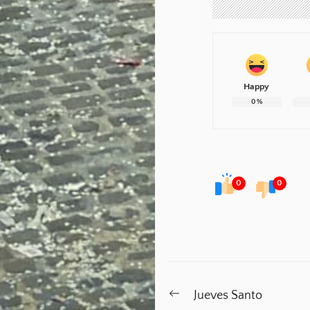
Happy
0
%
0
0
Navegación
Previous
Jueves Santo